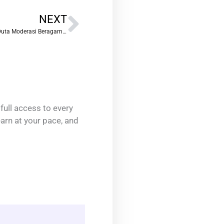
Next
NEXT
MAN 1 Mojokerto Kukuhkan Kader dan Duta Moderasi Beragama: Langkah Nyata Menuju Generasi Moderat dan Damai
full access to every
earn at your pace, and