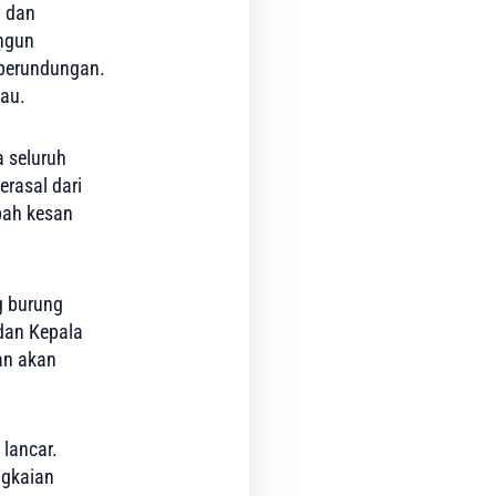
n dan
ngun
 perundungan.
iau.
 seluruh
rasal dari
ah kesan
g burung
dan Kepala
an akan
lancar.
ngkaian