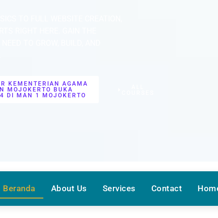
ICS TO FULL WEBSITE CREATION,
TS RIGHT HERE. GAIN THE
NEED TO GROW, BUILD, AND
.
OR KEMENTERIAN AGAMA
ALL
N MOJOKERTO BUKA
COURSES
4 DI MAN 1 MOJOKERTO
Beranda
About Us
Services
Contact
Hom