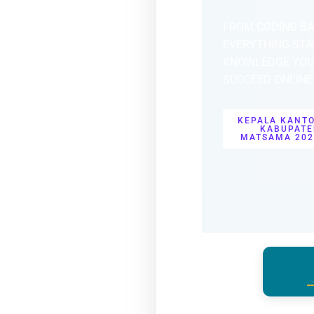
FROM CODING BAS
EVERYTHING STAR
KNOWLEDGE YOU 
SUCCEED ONLINE
KEPALA KANT
KABUPATE
MATSAMA 202