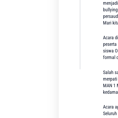
menjadi
(MATAMUDA)
Tahun
bullyin
Ajaran
persau
2026/2027
Mari ki
pada
Senin
Acara d
(13/7/2026).
peserta
Kegiatan
siswa 
yang
formal d
…
Salah s
merpati
MAN 1 M
kedamai
Acara a
Seluruh