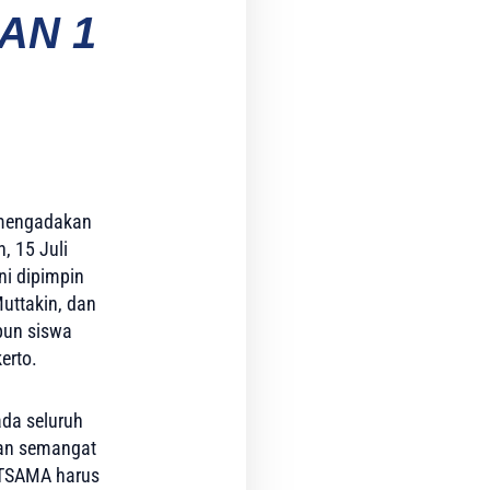
AN 1
 mengadakan
 15 Juli
ni dipimpin
uttakin, dan
pun siswa
erto.
da seluruh
gan semangat
ATSAMA harus