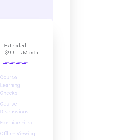
Extended
/Month
$99
Course
Learning
Checks
Course
Discussions
Exercise Files
Offline Viewing