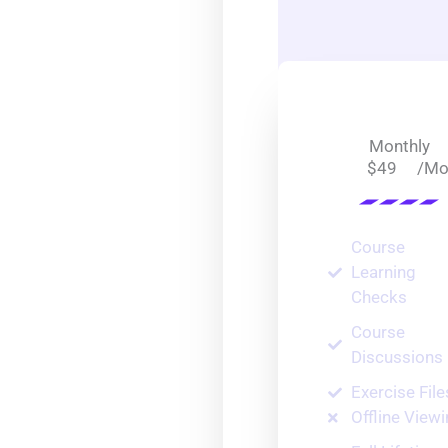
Monthly
/Mo
$49
Course
Learning
Checks
Course
Discussions
Exercise File
Offline View