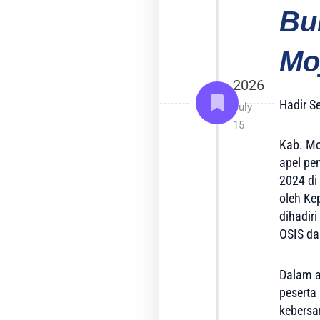
Jatim
Bu
(MAN
1
Mo
Mojokerto)
–
2026
Madrasah
Hadir Se
Aliyah
July
Negeri
15
(MAN)
Kab. Mo
1
apel pe
Mojokerto
2024 di
secara
oleh Ke
resmi
dihadir
membuka
OSIS da
rangkaian
kegiatan
Dalam a
Masa
peserta
Ta'aruf
kebers
Madrasah