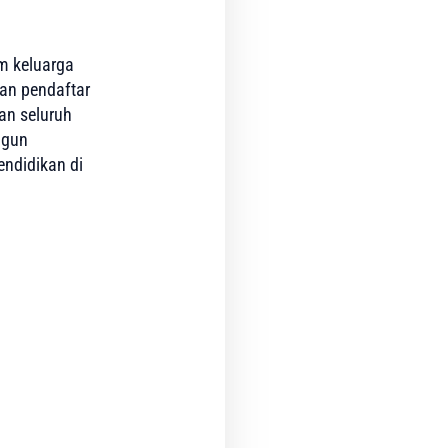
m keluarga
san pendaftar
an seluruh
ngun
ndidikan di