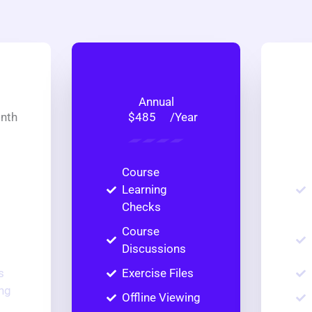
Annual
nth
/Year
$485
Course
Learning
Checks
Course
Discussions
s
Exercise Files
ing
Offline Viewing