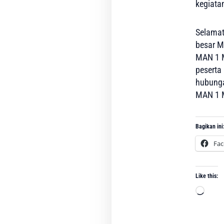
kegiata
Selamat
besar M
MAN 1 M
peserta
hubunga
MAN 1 M
Bagikan ini
Fa
Like this:
Load