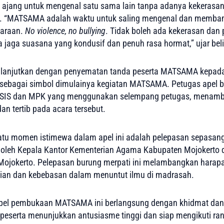
 ajang untuk mengenal satu sama lain tanpa adanya kekerasa
g. “MATSAMA adalah waktu untuk saling mengenal dan memba
daraan.
No violence, no bullying
. Tidak boleh ada kekerasan dan
ta jaga suasana yang kondusif dan penuh rasa hormat,” ujar bel
ilanjutkan dengan penyematan tanda peserta MATSAMA kepada
 sebagai simbol dimulainya kegiatan MATSAMA. Petugas apel be
OSIS dan MPK yang menggunakan selempang petugas, menamb
an tertib pada acara tersebut.
atu momen istimewa dalam apel ini adalah pelepasan sepasan
 oleh Kepala Kantor Kementerian Agama Kabupaten Mojokerto 
ojokerto. Pelepasan burung merpati ini melambangkan harap
an dan kebebasan dalam menuntut ilmu di madrasah.
pel pembukaan MATSAMA ini berlangsung dengan khidmat dan 
 peserta menunjukkan antusiasme tinggi dan siap mengikuti ra