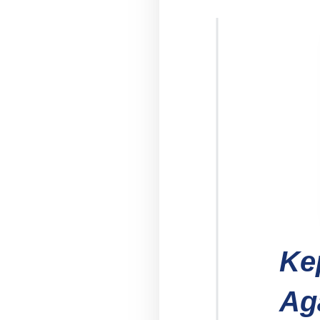
Pembukaan
MATAMUDA,
MAN
1
Mojokerto
Sambut
Murid
Baru
dengan
Semangat
Menuntut
Ke
Ilmu
Kab.
Ag
Mojokerto,