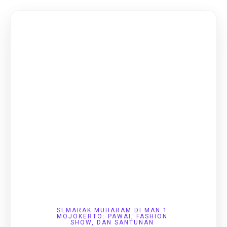
MAN 1
MOJOKERTO
FROM CODING BASICS TO FULL WEBSITE
CREATION, EVERYTHING STARTS RIGHT
HERE. GAIN THE KNOWLEDGE YOU NEED
TO GROW, BUILD, AND SUCCEED ONLINE.
SEMARAK MUHARAM DI MAN 1
MOJOKERTO: PAWAI, FASHION
SHOW, DAN SANTUNAN