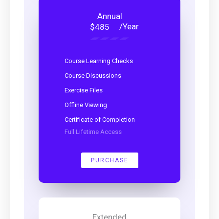
Annual
/Year
$485
Course Learning Checks
Course Discussions
Exercise Files
Offline Viewing
Certificate of Completion
Full Lifetime Access
PURCHASE
Extended