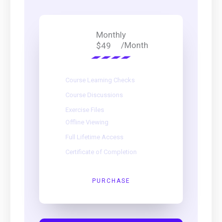
Monthly
/Month
$49
Course Learning Checks
Course Discussions
Exercise Files
Offline Viewing
Full Lifetime Access
Certificate of Completion
PURCHASE