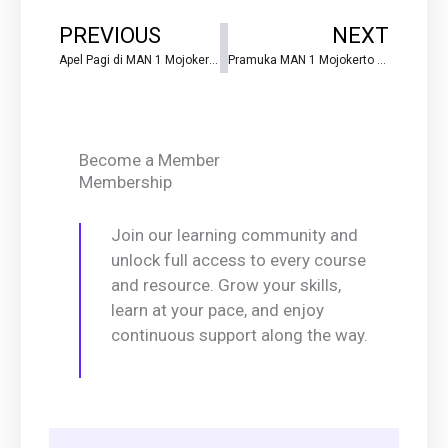
Prev
Ne
PREVIOUS
NEXT
Apel Pagi di MAN 1 Mojokerto: Semangat Mengawali KBM Efektif
Pramuka MAN 1 Mojokerto Raih Prestasi Gemilang di Veteran Scout Competition 2024
Become a Member
Membership
Join our learning community and
unlock full access to every course
and resource. Grow your skills,
learn at your pace, and enjoy
continuous support along the way.